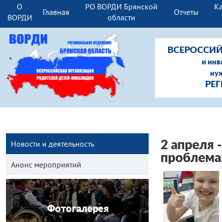
О
РО ВОРДИ Брянской
Ка
Главная
Отчеты
ВОРДИ
области
ВСЕРОССИЙ
и инв
ну
РЕ
Новости и деятельность
2 апреля 
проблема
Анонс мероприятий
Фотогалерея