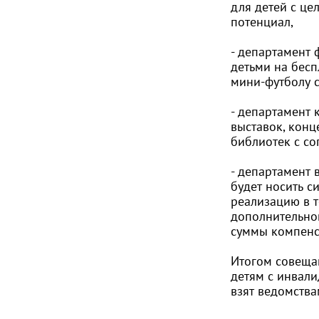
для детей с це
потенциал,
- департамент 
детьми на бесп
мини-футболу 
- департамент 
выставок, кон
библиотек с с
- департамент 
будет носить с
реализацию в т
дополнительно
суммы компенса
Итогом совещан
детям с инвали
взят ведомств