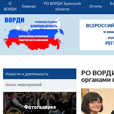
О
РО ВОРДИ Брянской
Ка
Главная
Отчеты
ВОРДИ
области
ВСЕРОССИЙ
и инв
ну
РЕ
РО ВОРДИ 
Новости и деятельность
органами 
Анонс мероприятий
Фотогалерея