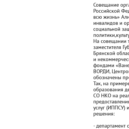
Совещание орг
Российской Фе
всю жизнь» Ал
инвалидов и о
социальной защ
политики,культ
На совещании т
заместителя Г
Брянской облас
и некоммерчес
фондами «Ване
ВОРДИ, Центро
обозначены пре
Так, на пример
образования де
СО НКО на реа
предоставлени
услуг (ИППСУ) 
решения:
- департамент