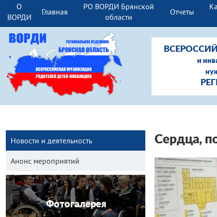
О
РО ВОРДИ Брянской
Ка
Главная
Отчеты
ВОРДИ
области
ВСЕРОССИЙ
и инв
ну
РЕ
Сердца, п
Новости и деятельность
Анонс мероприятий
Фотогалерея