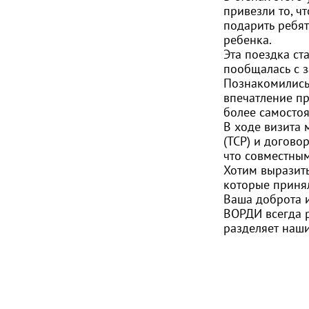
привезли то, ч
подарить ребят
ребенка.
Эта поездка ст
пообщалась с з
Познакомились 
впечатление пр
более самостоя
В ходе визита
(ТСР) и догово
что совместны
Хотим выразит
которые принял
Ваша доброта и
ВОРДИ всегда р
разделяет наши