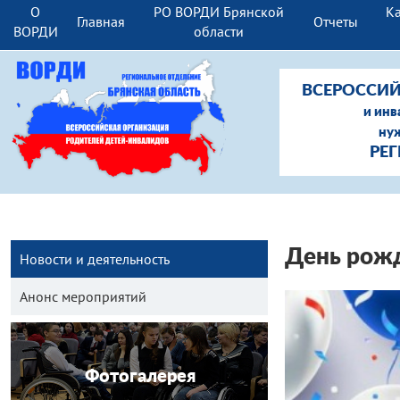
О
РО ВОРДИ Брянской
Ка
Главная
Отчеты
ВОРДИ
области
ВСЕРОССИЙ
и инв
ну
РЕ
День рож
Новости и деятельность
Анонс мероприятий
Фотогалерея