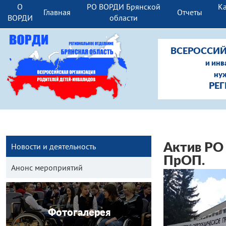
О
РО ВОРДИ Брянской
Ка
Главная
Отчеты
ВОРДИ
области
ВСЕРОССИЙ
и инв
ну
РЕ
Новости и деятельность
Актив РО
ПрОП.
Анонс мероприятий
Фотогалерея