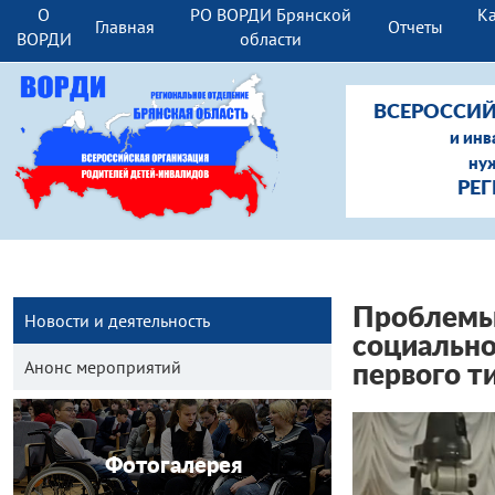
О
РО ВОРДИ Брянской
Ка
Главная
Отчеты
ВОРДИ
области
ВСЕРОССИЙ
и инв
ну
РЕ
Проблемы 
Новости и деятельность
социально
Анонс мероприятий
первого т
Фотогалерея