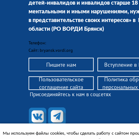
детей-инвалидов и инвалидов старше 18 
ментальными и иными нарушениями, н
в представительстве своих интересов» в
области
(РО ВОРДИ Брянск)
Телефон:
Сайт: bryansk.vordi.org
Пишите нам
Вступление в
Пользовательское
Политика обр
соглашение сайта
персональных
Присоединяйтесь к нам в соцсетях
© 2018 РО ВОРДИ — помощь родителям детей-инвали
Мы используем файлы cookies, чтобы сделать работу с сайтом прощ
законным представителям инвалидов 18+, нуждающих