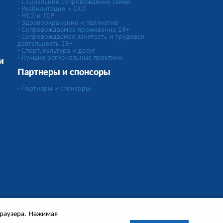
- Социальное сопровождение семей
- Реабилитация и СКЛ
- МСЭ и ТСР
- Здравоохранение и паллиатив
- Сопровождаемое проживание 18+
- Сопровождаемая занятость и трудовая
деятельность 18+
- Спорт, культура и досуг
- Лучшие региональные практики
и
Партнеры и спонсоры
- Партнеры и спонсоры
браузера. Нажимая