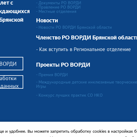
- Документы РО ВОРДИ
лет с
- Правление РО ВОРДИ
-
Местные отделения
уждающихся
 Брянской
Новости
- Новости РО ВОРДИ Брянской области
Членство РО ВОРДИ Брянской област
- Как вступить в Региональное отделение
 ВОРДИ
Проекты РО ВОРДИ
- Премия ВОРДИ
аботки
- Международные детские инклюзивные творческие
 данных
Игры
- Конкурс лучших практик СО НКО
дов,
е и удобнее. Вы можете запретить обработку сookies в настройках 
ся в сопровождении.