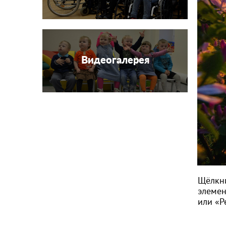
Видеогалерея
Щёлкн
элемен
или «Р